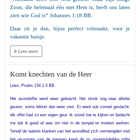
Zoon, die helemaal één met Hem is, heeft ons laten
zien wie God is” Johannes 1:18 BB.
Daar zit je dan, bijna perfect volmaakt, voor je
vakantie huisje.
Lees meer
Komt knechten van de Heer
Lees; Psalm 134:1-3 BB.
Het avondoffer werd weer gebracht. Het stonk nog naar allerlei
geuren, soms lekker dan weer vies. Er werd ook zoveel geslacht,
elk offer had zo een eigen geur. Ik stond toe te kijken en bedacht
me dat ik goed af was om niet in de tempel te moeten werken.
Terwijl de laatste klanken van het avondlied zich vermengden met
het ge-smoes van de mensen keert de zo onvermijdelijke stilte