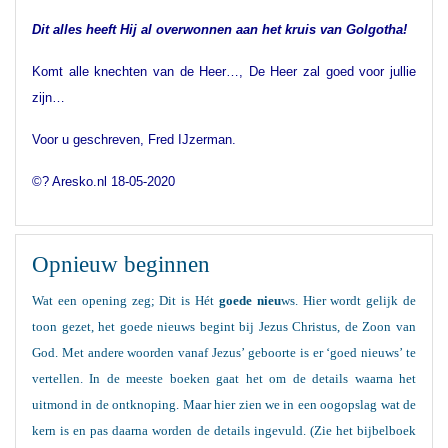
Dit alles heeft Hij al overwonnen aan het kruis van Golgotha!
Komt alle knechten van de Heer…, De Heer zal goed voor jullie
zijn…
Voor u geschreven, Fred IJzerman.
©? Aresko.nl 18-05-2020
Opnieuw beginnen
Wat een opening zeg; Dit is Hét
goede nieu
ws. Hier wordt gelijk de
toon gezet, het goede nieuws begint bij Jezus Christus, de Zoon van
God. Met andere woorden vanaf Jezus’ geboorte is er ‘goed nieuws’ te
vertellen. In de meeste boeken gaat het om de details waarna het
uitmond in de ontknoping. Maar hier zien we in een oogopslag wat de
kern is en pas daarna worden de details ingevuld. (Zie het bijbelboek