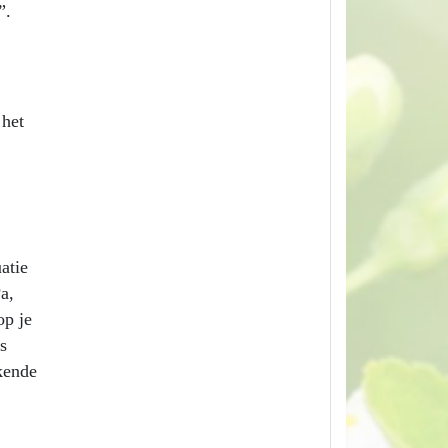
n”.
 het
atie
a,
op je
s
kende