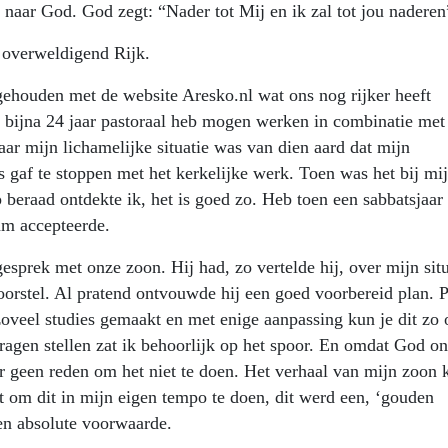
en naar God. God zegt: “Nader tot Mij en ik zal tot jou nadere
, overweldigend Rijk.
gehouden met de website Aresko.nl wat ons nog rijker heeft
k bijna 24 jaar pastoraal heb mogen werken in combinatie met
r mijn lichamelijke situatie was van dien aard dat mijn
s gaf te stoppen met het kerkelijke werk. Toen was het bij mij
p beraad ontdekte ik, het is goed zo. Heb toen een sabbatsjaar
aam accepteerde.
esprek met onze zoon. Hij had, zo vertelde hij, over mijn situ
rstel. Al pratend ontvouwde hij een goed voorbereid plan. P
zoveel studies gemaakt en met enige aanpassing kun je dit zo 
vragen stellen zat ik behoorlijk op het spoor. En omdat God on
r geen reden om het niet te doen. Het verhaal van mijn zoon 
t om dit in mijn eigen tempo te doen, dit werd een, ‘gouden
een absolute voorwaarde.