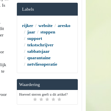
 Is
Labels
.
rijker
website
aresko
dit
jaar
stoppen
er
support
tekstschrijver
sabbatsjaar
oor
quarantaine
netvliesoperatie
lijk
 te
Waardering
voor
Hoeveel sterren geeft u dit artikel?