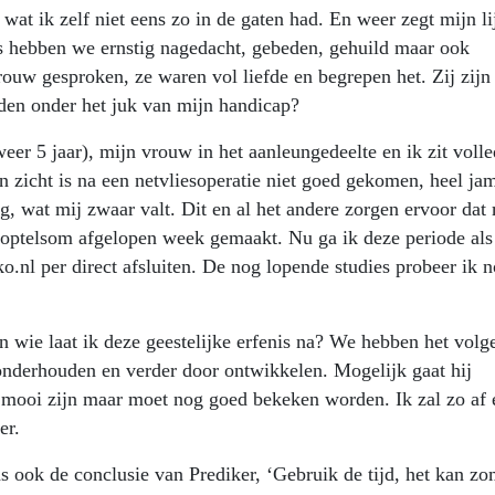
at ik zelf niet eens zo in de gaten had. En weer zegt mijn lij
s hebben we ernstig nagedacht, gebeden, gehuild maar ook
uw gesproken, ze waren vol liefde en begrepen het. Zij zijn
jden onder het juk van mijn handicap?
er 5 jaar), mijn vrouw in het aanleungedeelte en ik zit volle
n zicht is na een netvliesoperatie niet goed gekomen, heel ja
 wat mij zwaar valt. Dit en al het andere zorgen ervoor dat
e optelsom afgelopen week gemaakt. Nu ga ik deze periode als
ko.nl per direct afsluiten. De nog lopende studies probeer ik n
 wie laat ik deze geestelijke erfenis na? We hebben het volg
onderhouden en verder door ontwikkelen. Mogelijk gaat hij
 mooi zijn maar moet nog goed bekeken worden. Ik zal zo af 
ver.
was ook de conclusie van Prediker, ‘Gebruik de tijd, het kan z