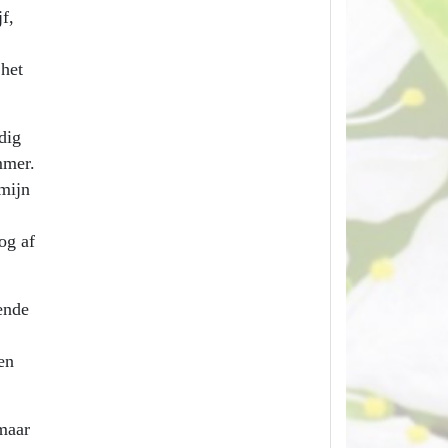
f,
 het
dig
mmer.
 mijn
og af
ende
en
omaar