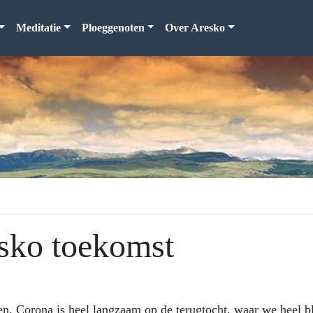
Meditatie
Ploeggenoten
Over Aresko
sko toekomst
en. Corona is heel langzaam op de terugtocht, waar we heel bl