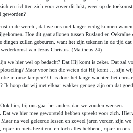
ch en richtten zich voor zover dit lukt, weer op de toekomst.
d geworden?
ust in de wereld, dat we ons niet langer veilig kunnen wanen
bijgekomen. Hoe dit gaat aflopen tussen Rusland en Oekraïne 
e dingen zullen gebeuren, want het zijn tekenen in de tijd dat 
 de wederkomst van Jezus Christus. (Mattheus 24)
zijn we hier wel op bedacht? Dat Hij komt is zeker. Dat zal v
l plotseling? Maar voor hen die weten dat Hij komt…, zijn wij
lie in onze lampen? Of is door het lange wachten het christe
t? Ik hoop dat wij met elkaar wakker genoeg zijn om dat goed
. Ook hier, bij ons gaat het anders dan we zouden wensen.
. Dat we hier mee geworsteld hebben spreekt voor zich. Hier
Maar na veel geleerde lessen en zoveel jaren verder, zijn we
 rijker in niets bezittend en toch alles hebbend, rijker in ons