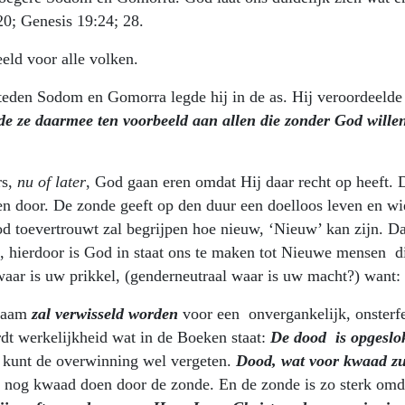
20; Genesis 19:24; 28.
eeld voor alle volken.
steden Sodom en Gomorra legde hij in de as. Hij veroordeelde
lde ze daarmee ten voorbeeld aan allen die zonder God wille
rs,
nu of later
, God gaan eren omdat Hij daar recht op heeft. 
en door. De zonde geeft op den duur een doelloos leven en wi
od toevertrouwt zal begrijpen hoe nieuw, ‘Nieuw’ kan zijn. D
”, hierdoor is God in staat ons te maken tot Nieuwe mensen d
aar is uw prikkel, (genderneutraal waar is uw macht?) want:
chaam
zal verwisseld worden
voor een onvergankelijk, onsterfe
dt werkelijkheid wat in de Boeken staat:
De dood is opgeslok
e kunt de overwinning wel vergeten.
Dood, wat voor kwaad zu
nog kwaad doen door de zonde. En de zonde is zo sterk omd