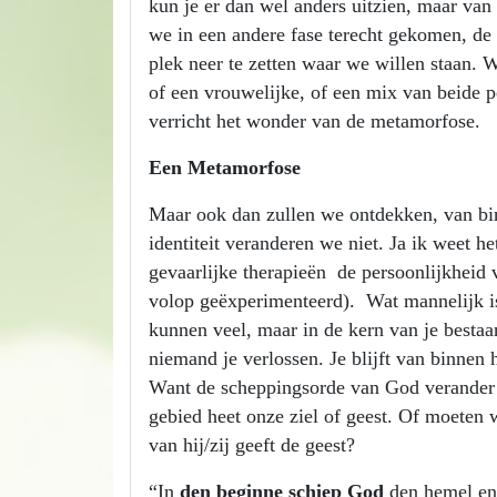
kun je er dan wel anders uitzien, maar va
we in een andere fase terecht gekomen, de 
plek neer te zetten waar we willen staan.
of een vrouwelijke, of een mix van beide p
verricht het wonder van de metamorfose.
Een Metamorfose
Maar ook dan zullen we ontdekken, van b
identiteit veranderen we niet. Ja ik weet 
gevaarlijke therapieën de persoonlijkheid 
volop geëxperimenteerd). Wat mannelijk is,
kunnen veel, maar in de kern van je besta
niemand je verlossen. Je blijft van binnen h
Want de scheppingsorde van God verander 
gebied heet onze ziel of geest. Of moeten w
van hij/zij geeft de geest?
“In
den beginne schiep God
den hemel en 