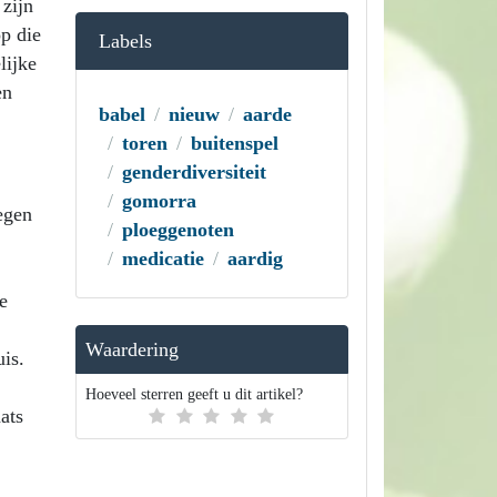
zijn
op die
Labels
lijke
en
babel
nieuw
aarde
toren
buitenspel
genderdiversiteit
gomorra
egen
ploeggenoten
medicatie
aardig
e
Waardering
uis.
Hoeveel sterren geeft u dit artikel?
ats