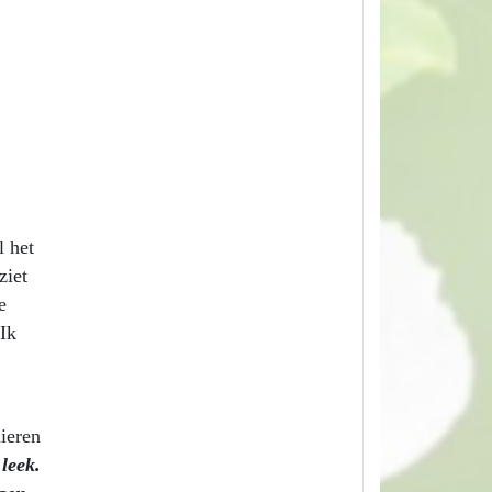
l het
ziet
e
 Ik
dieren
leek.