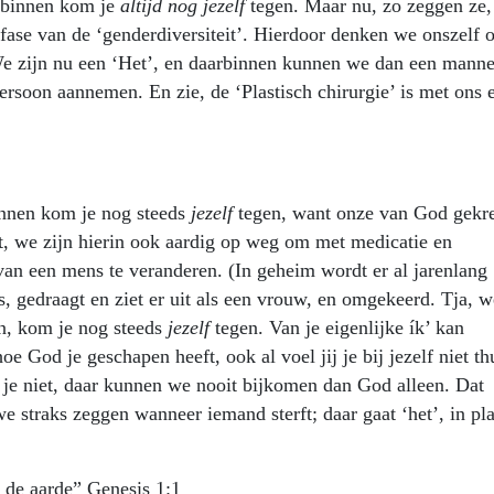
n binnen kom je
altijd
nog jezelf
tegen. Maar nu, zo zeggen ze, 
fase van de ‘genderdiversiteit’. Hierdoor denken we onszelf 
 We zijn nu een ‘Het’, en daarbinnen kunnen we dan een manne
ersoon aannemen. En zie, de ‘Plastisch chirurgie’ is met ons 
innen kom je nog steeds
jezelf
tegen, want onze van God gekr
het, we zijn hierin ook aardig op weg om met medicatie en
van een mens te veranderen. (In geheim wordt er al jarenlang
 gedraagt en ziet er uit als een vrouw, en omgekeerd. Tja, w
an, kom je nog steeds
jezelf
tegen. Van je eigenlijke ík’ kan
oe God je geschapen heeft, ook al voel jij je bij jezelf niet th
je niet, daar kunnen we nooit bijkomen dan God alleen. Dat
e straks zeggen wanneer iemand sterft; daar gaat ‘het’, in pla
de aarde” Genesis 1:1