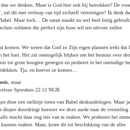
r dan we denken. Maar is God hier ook bij betrokken? De voor
 zal dit met verloop van tijd zichzelf vernietigen? Ik denk da
an Babel. Maar toch… De satan maakt nu wel heel listig gebrui
echno soldaten die perfect zijn boze wil ten uitvoer zullen
zal komen. We weten dat God zo Zijn eigen plannen trekt dat l
n het hart. Het zal onmogelijk blijken om het bestuur over de
nis tot grote hoogten gestegen en probeert in het oneindige he
ontdekken. Tja, en hoever ze komen…
nnis
, maar
weloze Spreuken 22:12 NGB.
gen door een stelletje toren van Babel deskundologen. Maar ja
ds dieper doordringt hoezeer we deze aarde naar de vernieling
lle macht daar nog iets van te maken. We proberen het mens
kunnen maken. Maar, komt dit tot beschikking van de aller