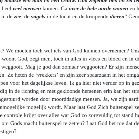
ij maakte een man en een vrouw. God zegende hen en zei t
r heel
veel mensen
komen. Ga
over de hele aarde wonen
en h
in de
zee
, de
vogels
in de lucht en de kruipende
dieren
” Gene
iet? We moeten toch wel iets van God kunnen overnemen? On
 woont God, zegt men, toch in alles in vlees en bloed en in d
ter weggooit. Mag je god dan zomaar weggooien? Er zijn mens
en. Ze heten de ‘vrekkers’ en zijn zeer spaarzaam in het omg
en voor het dagelijkse leven. Ik ga hier niet verder op in ge
ig in de richting en met gekloonde hersenen erin kan het str
angestuurd worden door moorddadige mensen. Ja, we zijn aard
nmogelijke mogelijk wordt. Maar laat God Zich buitenspel ze
e controle krijgt over alles wat God zo zorgvuldig tot stand h
at om Gods macht buitenspel te zetten? Laat God het toe dat d
vestigen?