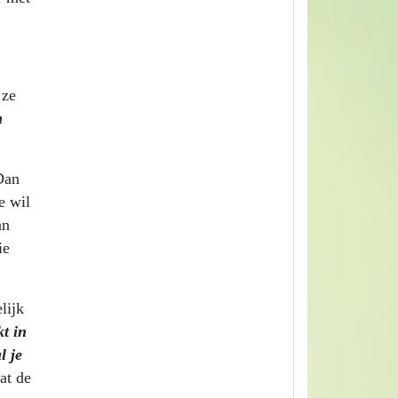
 ze
n
Dan
e wil
an
ie
lijk
t in
l je
at de