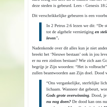
deze steden is gebeurd. Lees - Genesis 18:
Dit verschrikkelijke gebeuren is een voorb
In 2 Petrus 2:6 lezen we dit: “De 
tot de algehele vernietiging
en ste
leven".
Nadenkende over dit alles kun je niet ande
breekt het ‘Nieuwe bestaan’ ook in jou lev
er nu een zinloos bestaan? Wie zich aan G
begrijp je Zijn woorden: “Het is volbracht
zullen beantwoorden aan Zijn doel. Dood w
“Ons vergankelijke, sterfelijke li
lichaam. Wanneer dat gebeurt, wor
Gods grote overwinning
. Dood, j
nu nog doen?
De dood kan ons nu 