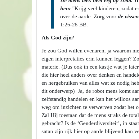
De mens leek heel erg op Hem. H
hen:
"Krijg veel kinderen, zodat e
over de aarde. Zorg voor
de vissen
1:26-28 BB.
Als God zijn?
Je zou God willen evenaren, ja waarom n
eigen interpretaties erin kunnen leggen? Zo
materie. (Dus ook in een kastje wat je la
die hier heel anders over denken en handel
en hergebruiken van alles wat ze nodig hebb
dit onderwerp) Ja, de robot mens komt aard
zelfstandig handelen en kan het willoos a
weg om inzichten te verwerven zodat het o
Zal Hij toestaan dat de mens straks de total
gebracht? Is de ‘Genderdiversiteit’, in sta
satan zijn rijk hier op aarde blijvend kan 