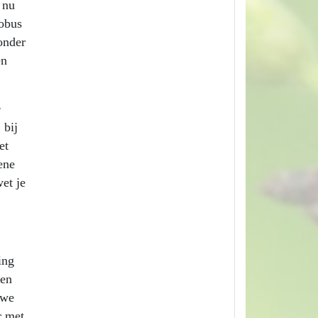
 nu
cobus
onder
en
e
,
bij
et
ene
et je
ing
men
 we
r met