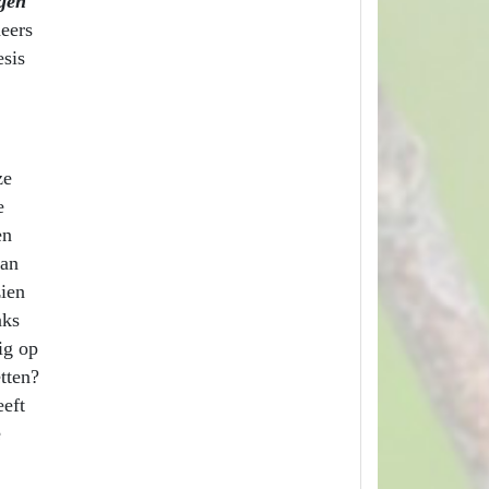
egen
eers
sis
ze
e
en
aan
zien
aks
ig op
tten?
eeft
e