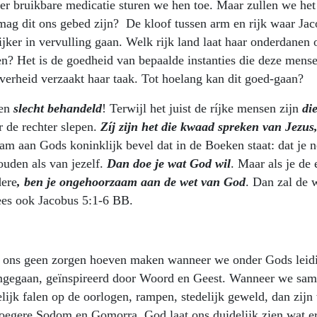
er bruikbare medicatie sturen we hen toe. Maar zullen we het
ag dit ons gebed zijn? De kloof tussen arm en rijk waar Ja
ijker in vervulling gaan. Welk rijk land laat haar onderdanen 
en? Het is de goedheid van bepaalde instanties die deze mens
overheid verzaakt haar taak. Tot hoelang kan dit goed-gaan?
sen
slecht behandeld
! Terwijl het juist de ríjke mensen zijn
di
r de rechter slepen.
Zíj zijn het die kwaad spreken van Jezus
m aan Gods koninklijk bevel dat in de Boeken staat: dat je n
uden als van jezelf.
Dan doe je wat God wil
. Maar als je de 
dere
, ben je ongehoorzaam aan de wet van God
. Dan zal de w
ees ook Jacobus 5:1-6 BB.
en ons geen zorgen hoeven maken wanneer we onder Gods leid
mgegaan, geïnspireerd door Woord en Geest. Wanneer we sa
ijk falen op de oorlogen, rampen, stedelijk geweld, dan zijn
roegere Sodom en Gomorra. God laat ons duidelijk zien wat e