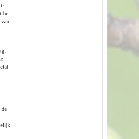
t-
t het
k van
igt
ze
elal
 de
elijk