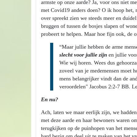
armste op onze aarde? Ja, voor ons niet me
met Covid19 anders doen? O ik hoop het, m
over spreekt zien we steeds meer en duidel
bruggen of tussen de bosjes slapen of won
probeert te helpen. Maar hoe fijn ook, de 
“Maar jullie hebben de arme men
slecht voor jullie zijn
en jullie voo
Wie wij horen. Wees dus gehoorzaa
zoveel van je medemensen moet ho
mens belangrijker vindt dan de an
veroordelen" Jacobus 2:2-7 BB. L
En nu?
Ach, laten we maar eerlijk zijn, we hadd
met deze aarde en haar bewoners waren o
terugkijken op de puinhopen van het mensel
hard bezig om deel uit te maken van het v