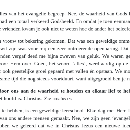
lles van het evangelie begreep. Nee, de waarheid van Gods l
 had een totaal verkeerd Godsbeeld. En omdat je toen eenmaa
e vrienden kwam je ook niet te weten hoe de ander het beleef
ijn vrouw tot bekering gekomen. Dat was een geweldige omm
 wil zijn was voor mij een zeer ontroerende openbaring. Dat
 zonden vergaf deed me bijna zweven van geluk. We waren ge
 voor Hem over. Goed, het woord ‘alles’, werd aardig op de 
aat ook geestelijke groei gepaard met vallen én opstaan. We m
zame tijd die nog steeds voortduurt, want uitgegroeid ben je n
door ons aan de waarheid te houden
en elkaar lief te h
t hoofd is: Christus. Zie
EFEZIËRS 4:15.
f te hebben, is een geweldige leerschool. Elke dag met Hem l
van ons andere mensen gemaakt. Nee, we zijn geen ‘evangel
bben we geleerd dat we in Christus Jezus een nieuwe ident