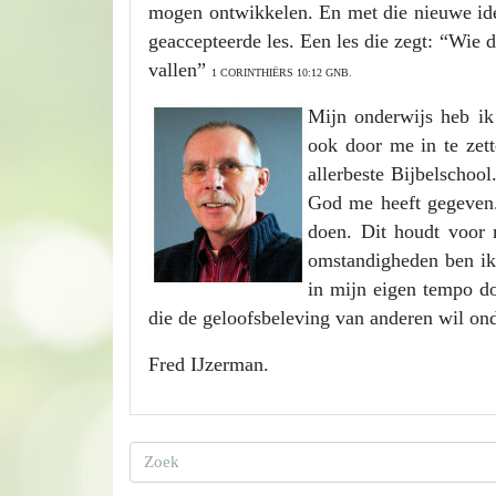
mogen ontwikkelen. En met die nieuwe iden
geaccepteerde les. Een les die zegt: “Wie d
vallen”
1 CORINTHIËRS 10:12 GNB.
Mijn onderwijs heb ik
ook door me in te zett
allerbeste Bijbelschoo
God me heeft gegeven
doen. Dit houdt voor 
omstandigheden ben ik 
in mijn eigen tempo do
die de geloofsbeleving van anderen wil on
Fred IJzerman.