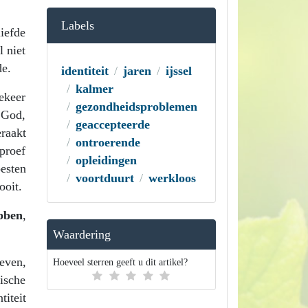
Labels
iefde
l niet
de.
identiteit
jaren
ijssel
kalmer
ekeer
gezondheidsproblemen
 God,
geaccepteerde
raakt
ontroerende
proef
opleidingen
oesten
voortduurt
werkloos
ooit.
ebben
,
Waardering
even,
Hoeveel sterren geeft u dit artikel?
ische
iteit