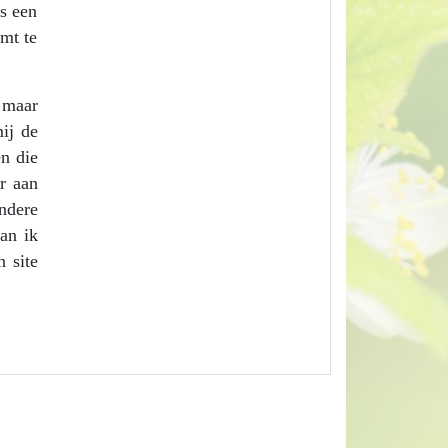
s een
omt te
 maar
ij de
n die
r aan
ndere
an ik
 site