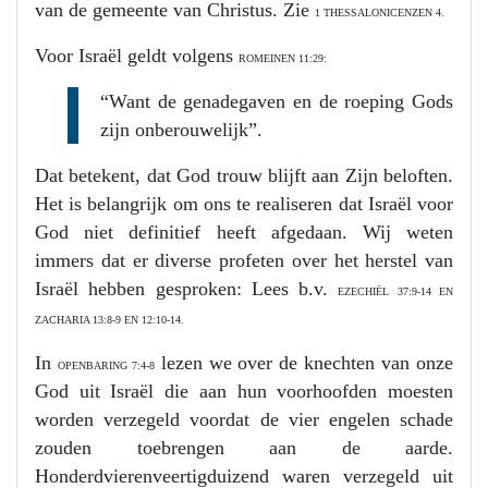
van de gemeente van Christus. Zie
1 THESSALONICENZEN 4.
Voor Israël geldt volgens
ROMEINEN 11:29:
“Want de genadegaven en de roeping Gods
zijn onberouwelijk”.
Dat betekent, dat God trouw blijft aan Zijn beloften.
Het is belangrijk om ons te realiseren dat Israël voor
God niet definitief heeft afgedaan. Wij weten
immers dat er diverse profeten over het herstel van
Israël hebben gesproken: Lees b.v.
EZECHIËL 37:9-14 EN
ZACHARIA 13:8-9 EN 12:10-14.
In
lezen we over de knechten van onze
OPENBARING 7:4-8
God uit Israël die aan hun voorhoofden moesten
worden verzegeld voordat de vier engelen schade
zouden toebrengen aan de aarde.
Honderdvierenveertigduizend waren verzegeld uit