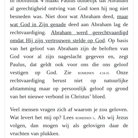
In hoofdstuk 4 maakt Paulus duidelijk dat Abraham
al gerechtigheid ontving van God toen hij nog niet
besneden was. Niet door wat Abraham deed,
maar
wat God in Zijn genade
deed aan Abraham lag de
rechtvaardiging.
Abraham werd gerechtvaardigd
omdat Hij zijn vertrouwen stelde op God
. Op basis
van het geloof van Abraham zijn de beloften van
God voor al zijn nageslacht gegeven en, zegt
Paulus, dat geldt ook voor ons die ons geloof
vestigen op God. Zie
Onze
ROMEINEN 4:24-25.
rechtvaardiging berust niet op natuurlijke
afstamming maar op persoonlijk geloof op grond
van het nieuwe verbond in Christus’ bloed.
Veel mensen vragen zich af waarom je zou geloven.
Wat levert het mij op? Lees
. Als wij Jezus
ROMEINEN 5
volgen, dan mogen wij als gelovigen daar de
vruchten van plukken.