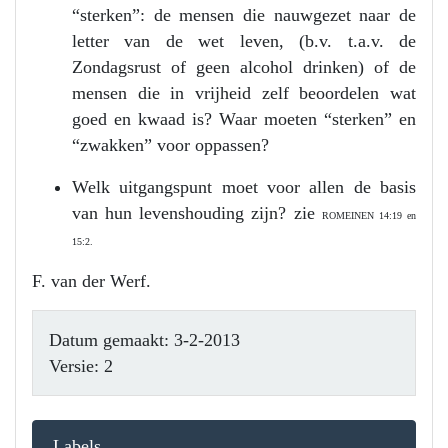
“sterken”: de mensen die nauwgezet naar de
letter van de wet leven, (b.v. t.a.v. de
Zondagsrust of geen alcohol drinken) of de
mensen die in vrijheid zelf beoordelen wat
goed en kwaad is? Waar moeten “sterken” en
“zwakken” voor oppassen?
Welk uitgangspunt moet voor allen de basis
van hun levenshouding zijn? zie
ROMEINEN 14:19 en
15:2.
F. van der Werf.
Datum gemaakt: 3-2-2013
Versie: 2
Labels