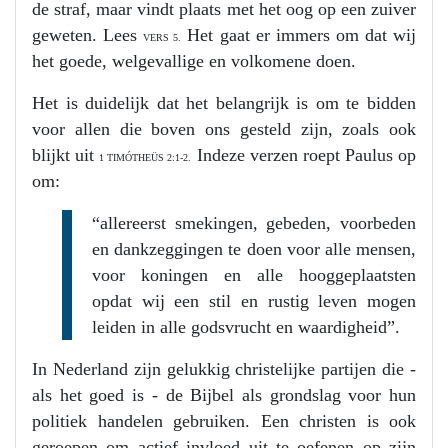
de straf, maar vindt plaats met het oog op een zuiver
geweten. Lees
Het gaat er immers om dat wij
VERS 5.
het goede, welgevallige en volkomene doen.
Het is duidelijk dat het belangrijk is om te bidden
voor allen die boven ons gesteld zijn, zoals ook
blijkt uit
In
deze verzen roept Paulus op
1 TIMÓTHEÜS 2:1-
2.
om:
“allereerst smekingen, gebeden, voorbeden
en dankzeggingen te doen voor alle mensen,
voor koningen en alle hooggeplaatsten
opdat wij een stil en rustig leven mogen
leiden in alle godsvrucht en waardigheid”.
In Nederland zijn gelukkig christelijke partijen die -
als het goed is - de Bijbel als grondslag voor hun
politiek handelen gebruiken. Een christen is ook
geroepen om actief invloed uit te oefenen op zijn