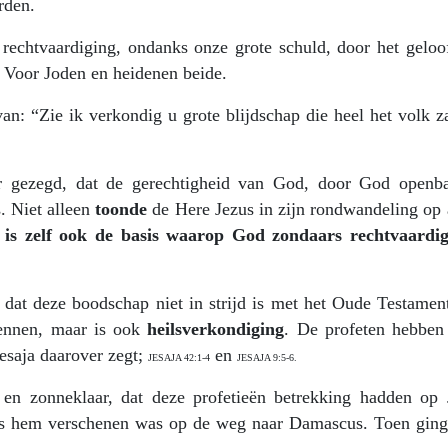
rden.
rechtvaardiging, ondanks onze grote schuld, door het geloof
. Voor Joden en heidenen beide.
n: “Zie ik verkondig u grote blijdschap die heel het volk z
 gezegd, dat de gerechtigheid van God, door God openba
. Niet alleen
toonde
de Here Jezus in zijn rondwandeling op 
 is zelf ook de basis waarop God zondaars rechtvaardi
dat deze boodschap niet in strijd is met het Oude Testament
kennen, maar is ook
heilsverkondiging
. De profeten hebben 
esaja daarover zegt;
en
JESAJA 42:1-4
JESAJA 9:5-6.
en zonneklaar, dat deze profetieën betrekking hadden op 
ezus hem verschenen was op de weg naar Damascus. Toen gin