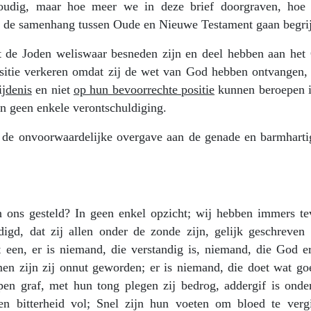
oudig, maar hoe meer we in deze brief doorgraven, hoe
 de samenhang tussen Oude en Nieuwe Testament gaan begri
t de Joden weliswaar besneden zijn en deel hebben aan het
ositie verkeren omdat zij de wet van God hebben ontvangen,
ijdenis
en niet
op hun bevoorrechte positie
kunnen beroepen i
en geen enkele verontschuldiging.
een de onvoorwaardelijke overgave aan de genade en barmharti
ons gesteld? In geen enkel opzicht; wij hebben immers te
igd, dat zij allen onder de zonde zijn, gelijk geschreven s
 een, er is niemand, die verstandig is, niemand, die God er
men zijn zij onnut geworden; er is niemand, die doet wat goe
open graf, met hun tong plegen zij bedrog, addergif is onde
n bitterheid vol; Snel zijn hun voeten om bloed te vergi