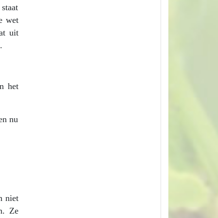
 staat
de wet
t uit
.
n het
en nu
 niet
n. Ze