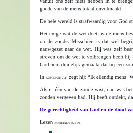
vanuit ons zelf niets hebben in te breng
goede van de mens totaal onvolmaakt.
De hele wereld is strafwaardig voor God st
Het enige wat de wet doet, is de mens be
op de zonde. Misschien is dat wel begrij
nauwgezet naar de wet. Hij was zelf besn
streven om de wet te volbrengen heeft hij 
God hem duidelijk gemaakt dat hij een zo
In
zegt hij: “Ik ellendig mens! W
ROMEINEN 7:24
Als er één van de zonde wist, dan was he
zonden vergeven had. Hij heeft ontdekt, da
De gerechtigheid van God en de dood va
Lezen
ROMEINEN 3:21-30.