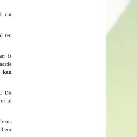
, dat
al ten
ar is
aarde
g kan
. Dit
er al
Jezus
g hem