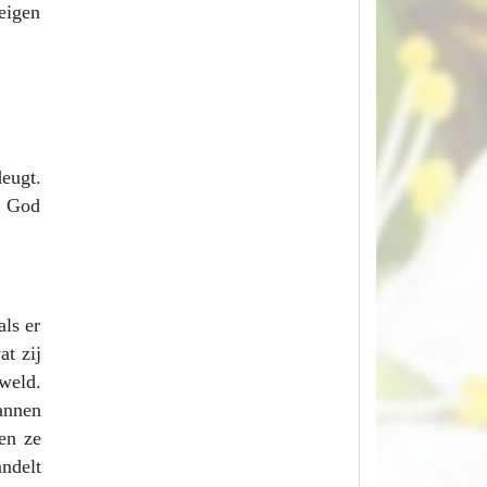
eigen
eugt.
e God
als er
at zij
weld.
annen
en ze
andelt