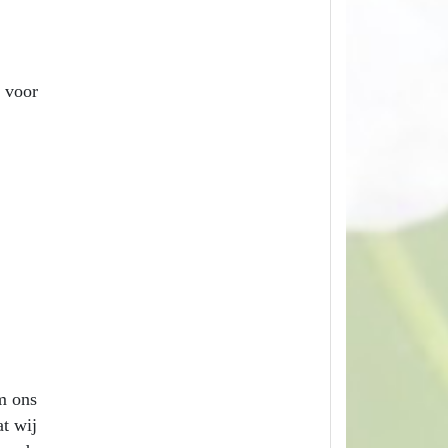
n voor
om ons
at wij