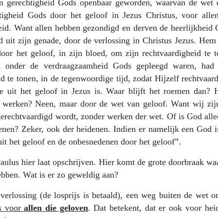
om gerechtigheid Gods openbaar geworden, waarvan de wet 
tigheid Gods door het geloof in Jezus Christus, voor allen
eid. Want allen hebben gezondigd en derven de heerlijkheid 
 uit zijn genade, door de verlossing in Christus Jezus. Hem 
or het geloof, in zijn bloed, om zijn rechtvaardigheid te t
n onder de verdraagzaamheid Gods gepleegd waren, had 
 te tonen, in de tegenwoordige tijd, zodat Hijzelf rechtvaard
e uit het geloof in Jezus is. Waar blijft het roemen dan? H
r werken? Neen, maar door de wet van geloof. Want wij zij
gerechtvaardigd wordt, zonder werken der wet. Of is God alle
nen? Zeker, ook der heidenen. Indien er namelijk een God is
it het geloof en de onbesnedenen door het geloof”.
Paulus hier laat opschrijven. Hier komt de grote doorbraak w
hebben. Wat is er zo geweldig aan?
verlossing (de losprijs is betaald), een weg buiten de wet 
us voor
allen die geloven
. Dat betekent, dat er ook voor hei