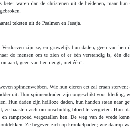
ets beter waren dan de christenen uit de heidenen, maar hun 
fgebroken.
antal teksten uit de Psalmen en Jesaja.
Verdorven zijn ze, en gruwelijk hun daden, geen van hen d
aar de mensen om te zien of er één verstandig is, één di
 ontaard, geen van hen deugt, niet één”.
weven spinnenwebben. Wie hun eieren eet zal eraan sterven; 
dder uit. Hun spinnendraden zijn ongeschikt voor kleding, w
en. Hun daden zijn heilloze daden, hun handen staan naar ge
d, ze haasten zich om onschuldig bloed te vergieten. Hun pl
ng en rampspoed vergezellen hen. De weg van de vrede kenn
te ontdekken. Ze begeven zich op kronkelpaden; wie daarop w