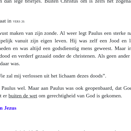
en dan lege briefjes. Buiten Christus om is zelfs het zogen
aat in
VERS 20.
wust maken van zijn zonde. Al weer legt Paulus een sterke n
pelijk vanuit zijn eigen leven. Hij was zelf een Jood en l
eden en was altijd een godsdienstig mens geweest. Maar in
dood en verderf gezaaid onder de christenen. Als geen ander
ndaar was.
ie zal mij verlossen uit het lichaam dezes doods”.
t Paulus wel. Maar aan Paulus was ook geopenbaard, dat God
t er
buiten de wet
om gerechtigheid van God is gekomen.
n Jezus