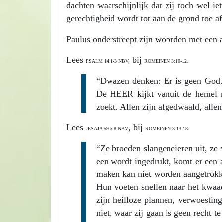
dachten waarschijnlijk dat zij toch wel i
gerechtigheid wordt tot aan de grond toe a
Paulus onderstreept zijn woorden met een a
Lees
bij
PSALM 14:1-3 NBV,
ROMEINEN 3:10-12.
“Dwazen denken: Er is geen God. 
De HEER kijkt vanuit de hemel n
zoekt. Allen zijn afgedwaald, allen
Lees
, bij
JESAJA 59:5-8 NBV
ROMEINEN 3:13-18.
“Ze broeden slangeneieren uit, ze 
een wordt ingedrukt, komt er een a
maken kan niet worden aangetrokk
Hun voeten snellen naar het kwaa
zijn heilloze plannen, verwoesti
niet, waar zij gaan is geen recht 