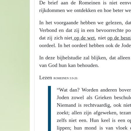
De brief aan de Romeinen is niet eenv
rijkdommen we ontdekken en hoe beter we
In het voorgaande hebben we gelezen, da
Verbond en dat zij in een bevoorrechte p
dat zij zich niet
op de wet
, niet
op de besn
oordeel. In het oordeel hebben ook de Jod
In deze bijbelstudie zal blijken, dat all
van God hun kan behouden.
Lezen
ROMEINEN 3:9-20.
“Wat dan? Worden anderen boven 
Joden zowel als Grieken beschuld
Niemand is rechtvaardig, ook niet
zoekt; allen zijn afgeweken, teza
zelfs niet een. Hun keel is een 
lippen; hun mond is van vloek e