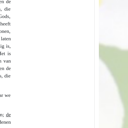
en de
, die
Gods,
heeft
onen,
laten
ig is,
et is
n van
en de
, die
aar we
om;
de
denen