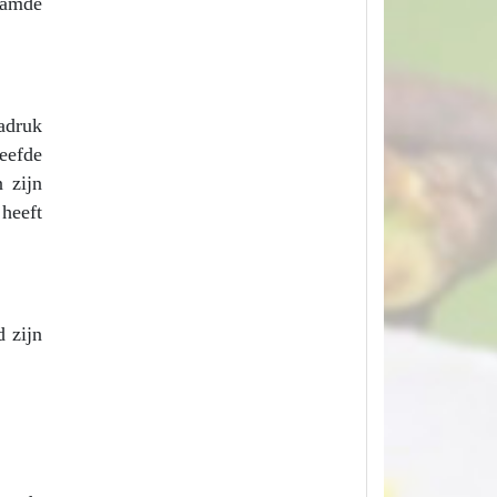
aamde
adruk
eefde
 zijn
 heeft
 zijn