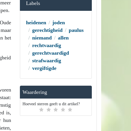
 meer
Labels
jpen.
 Oude
heidenen
joden
 maar
gerechtigheid
paulus
n het
niemand
allen
rechtvaardig
gerechtvaardigd
gheid
strafwaardig
vergiftigde
voren
Waardering
taat:
Hoeveel sterren geeft u dit artikel?
nstig
d is,
r hun
eten,