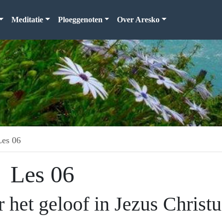
Meditatie
Ploeggenoten
Over Aresko
Les 06
Les 06
 het geloof in Jezus Christu