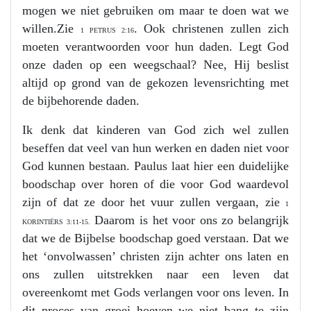
mogen we niet gebruiken om maar te doen wat we
willen.Zie
. Ook christenen zullen zich
1 PETRUS 2:16
moeten verantwoorden voor hun daden. Legt God
onze daden op een weegschaal? Nee, Hij beslist
altijd op grond van de gekozen levensrichting met
de bijbehorende daden.
Ik denk dat kinderen van God zich wel zullen
beseffen dat veel van hun werken en daden niet voor
God kunnen bestaan. Paulus laat hier een duidelijke
boodschap over horen of die voor God waardevol
zijn of dat ze door het vuur zullen vergaan, zie
1
Daarom is het voor ons zo belangrijk
KORINTIËRS 3:11-15.
dat we de Bijbelse boodschap goed verstaan. Dat we
het ‘onvolwassen’ christen zijn achter ons laten en
ons zullen uitstrekken naar een leven dat
overeenkomt met Gods verlangen voor ons leven. In
dit proces van groei hoeven we niet bang te zijn