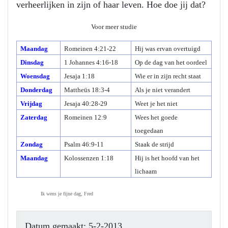
verheerlijken in zijn of haar leven. Hoe doe jij dat?
Voor meer studie
Maandag
Romeinen 4:21-22
Hij was ervan overtuigd
Dinsdag
1 Johannes 4:16-18
Op de dag van het oordeel
Woensdag
Jesaja 1:18
Wie er in zijn recht staat
Donderdag
Mattheüs 18:3-4
Als je niet verandert
Vrijdag
Jesaja 40:28-29
Weet je het niet
Zaterdag
Romeinen 12:9
Wees het goede
toegedaan
Zondag
Psalm 46:9-11
Staak de strijd
Maandag
Kolossenzen 1:18
Hij is het hoofd van het
lichaam
Ik wens je fijne dag, Fred
Datum gemaakt: 5-2-2013