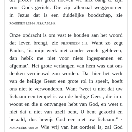
voor Gods gericht. Die zijn allemaal weggenomen
in Jezus dat is een duidelijke boodschap, zie
ROMEINEN 8:33-34; JESAJA 50:8-9.
Onze opdracht is om vast te houden aan het woord
dat leven brengt, zie
Want zo zegt
FILIPPENZEN 2:16.
Paulus, ‘is mijn werk niet zonder vrucht gebleven,
dan hebik me niet voor niets ingespannen en
afgemat’. Het grote verlangen van hem was dat ons
denken vernieuwd zou worden. Dat hier het werk
van de heilige Geest een grote rol in speelt, hoeft
ons niet te verwonderen. Want “weet u niet dat uw
lichaam een tempel is van de heilige Geest, die in u
woont en die u ontvangen hebt van God, en weet u
niet dat u niet van uzelf bent, U bent gekocht en
betaald, dus bewijs God eer met uw lichaam.”
1
Wie vrij van het oordeel is, zal God
KORINTIËRS 6:19-20.