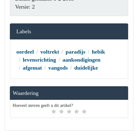
Versie: 2
Labels
oordeel
voltrekt
paradijs
hebik
levensrichting
aankondigingen
afgemat
vangods
duidelijke
Waardering
Hoeveel sterren geeft u dit artikel?