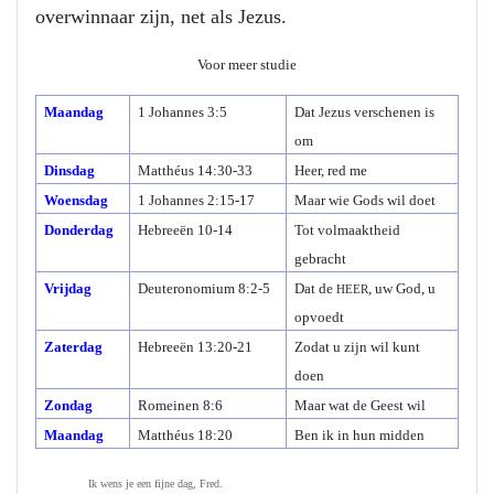
overwinnaar zijn, net als Jezus.
Voor meer studie
Maandag
1 Johannes 3:5
Dat Jezus verschenen is
om
Dinsdag
Matthéus 14:30-33
Heer, red me
Woensdag
1 Johannes 2:15-17
Maar wie Gods wil doet
Donderdag
Hebreeën 10-14
Tot volmaaktheid
gebracht
Vrijdag
Deuteronomium 8:2-5
Dat de
, uw God, u
HEER
opvoedt
Zaterdag
Hebreeën 13:20-21
Zodat u zijn wil kunt
doen
Zondag
Romeinen 8:6
Maar wat de Geest wil
Maandag
Matthéus 18:20
Ben ik in hun midden
Ik wens je een fijne dag, Fred.