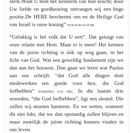
sterk.Want U bent het kenmerk van hun kracht; door
Uw liefde en goedkeuring ontvangen wij een hoge
positie.De HERE beschermt ons en de Heilige God
van Israël is onze koning”
PSALM 89:16-18 HB.
“Gelukkig is het volk dat U eert”. Dat getuigt van
onze relatie met Hem. Maar er is meer! Het kennen
van de juiste richting is óók op weg gaan, in het
licht van God. Wat een geweldig fundament zijn we
dan aan het bouwen. Dan gaan we leren wat Paulus
aan ons schrijft: “dat God alle dingen doet
medewerken ten goede voor hen, die God
liefhebben”
In die laatste drie
ROMEINEN 8:28 NBG.
woorden, “die God liefhebben”, ligt een sleutel. Die
zullen wij moeten hanteren. En we weten, wanneer
dit niet lukt, dat we dan opstandig zullen blijven en
maar moeilijk de juiste richting kunnen vinden in
ons leven.