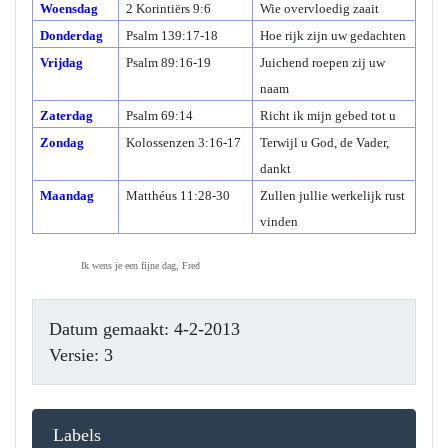
Woensdag
2 Korintiërs 9:6
Wie overvloedig zaait
Donderdag
Psalm 139:17-18
Hoe rijk zijn uw gedachten
Vrijdag
Psalm 89:16-19
Juichend roepen zij uw
naam
Zaterdag
Psalm 69:14
Richt ik mijn gebed tot u
Zondag
Kolossenzen 3:16-17
Terwijl u God, de Vader,
dankt
Maandag
Matthéus 11:28-30
Zullen jullie werkelijk rust
vinden
Ik wens je een fijne dag, Fred
Datum gemaakt: 4-2-2013
Versie: 3
Labels