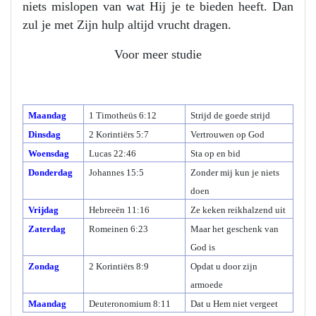
niets mislopen van wat Hij je te bieden heeft. Dan
zul je met Zijn hulp altijd vrucht dragen.
Voor meer studie
Maandag
1 Timotheüs 6:12
Strijd de goede strijd
Dinsdag
2 Korintiërs 5:7
Vertrouwen op God
Woensdag
Lucas 22:46
Sta op en bid
Donderdag
Johannes 15:5
Zonder mij kun je niets
doen
Vrijdag
Hebreeën 11:16
Ze keken reikhalzend uit
Zaterdag
Romeinen 6:23
Maar het geschenk van
God is
Zondag
2 Korintiërs 8:9
Opdat u door zijn
armoede
Maandag
Deuteronomium 8:11
Dat u Hem niet vergeet