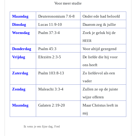
Voor meer studie
Maandag
Deuteronomium 7:6-8
Onder ede had beloofd
Dinsdag
Lucas 11:9-10
Daarom zeg ik jullie
Woensdag
Psalm 37:3-4
Zoek je geluk bij de
HEER
Donderdag
Psalm 45:3
Voor altijd gezegend
Vrijdag
Efeziërs 2:3-5
De liefde die hij voor
ons heeft
Zaterdag
Psalm 103:8-13
Zo liefdevol als een
vader
Zondag
Maleachi 3:3-4
Zullen ze op de juiste
wijze offeren
Maandag
Galaten 2:19-20
Maar Christus leeft in
mij
Ik wens je een fijne dag, Fred